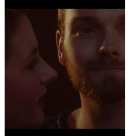
Alligatoah – Lass liegen
Musikvideo
Rolle
Jutta