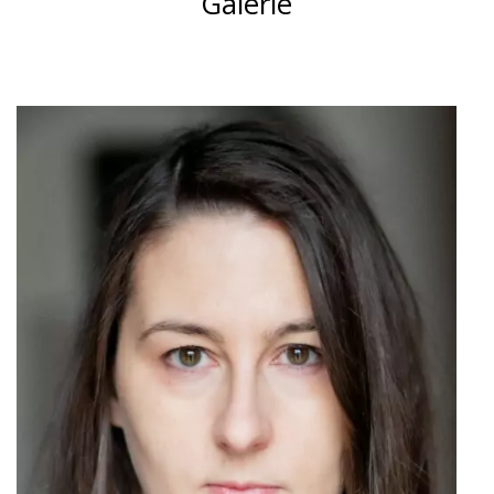
Galerie
Zombie Dance
Musikvideo
Rolle
Dancing Zombie