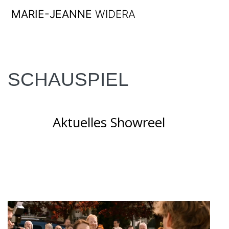
Skip
MARIE-JEANNE
WIDERA
to
content
SCHAUSPIEL
Aktuelles Showreel
Video-
Player